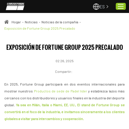
ES
Hogar
-
Noticias
-
Noticias de la compañía
-
Exposición de Fortune Group 2025 Precalado
Hogar
EXPOSICIÓN DE FORTUNE GROUP 2025 PRECALADO
Pistas de pádel
Proyectos
02 26, 2025
Calidad y servicio
Compartir:
Sobre nosotros
En 2025, Fortune Group participará en dos eventos internacionales para
Noticias
mostrar nuestros
Productos de sede de Padel líder
y establezca lazos más
Contacto
cercanos con los distribuidores y usuarios finales en la industria del deporte
global.
Ya sea en Milán, Italia o Miami, EE. UU., El stand de Fortune Group se
convertirá en el foco de la industria, e invitamos sinceramente a los clientes
globales a visitar para intercambios y cooperación.