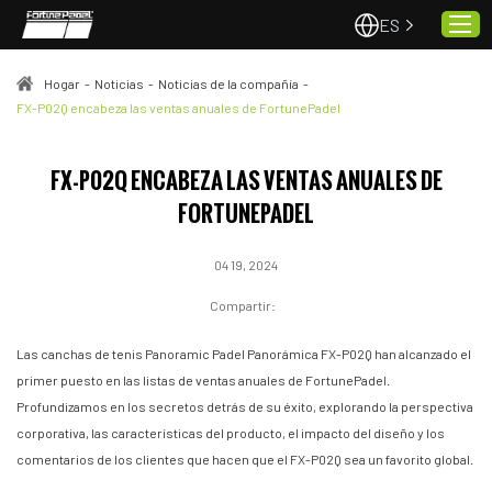
ES
Hogar
-
Noticias
-
Noticias de la compañía
-
FX-P02Q encabeza las ventas anuales de FortunePadel
Hogar
FX-P02Q ENCABEZA LAS VENTAS ANUALES DE
Pistas de pádel
FORTUNEPADEL
Proyectos
Calidad y servicio
04 19, 2024
Sobre nosotros
Compartir:
Noticias
Las canchas de tenis Panoramic Padel Panorámica FX-P02Q han alcanzado el
Contacto
primer puesto en las listas de ventas anuales de FortunePadel.
Profundizamos en los secretos detrás de su éxito, explorando la perspectiva
corporativa, las características del producto, el impacto del diseño y los
comentarios de los clientes que hacen que el FX-P02Q sea un favorito global.