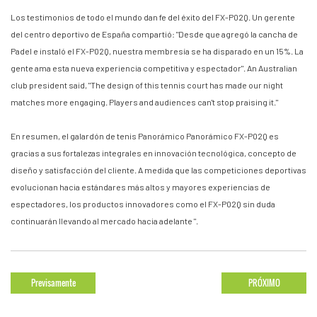
Los testimonios de todo el mundo dan fe del éxito del FX-P02Q. Un gerente
del centro deportivo de España compartió: "Desde que agregó la cancha de
Padel e instaló el FX-P02Q, nuestra membresía se ha disparado en un 15%. La
gente ama esta nueva experiencia competitiva y espectador". An Australian
club president said, "The design of this tennis court has made our night
matches more engaging. Players and audiences can't stop praising it."
En resumen, el galardón de tenis Panorámico Panorámico FX-P02Q es
gracias a sus fortalezas integrales en innovación tecnológica, concepto de
diseño y satisfacción del cliente. A medida que las competiciones deportivas
evolucionan hacia estándares más altos y mayores experiencias de
espectadores, los productos innovadores como el FX-P02Q sin duda
continuarán llevando al mercado hacia adelante ".
Previsamente
PRÓXIMO