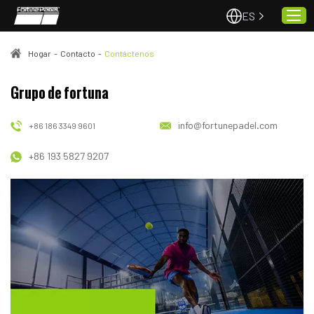
ES
Hogar
-
Contacto
-
Contáctenos
Hogar
Grupo de fortuna
Pistas de pádel
info@fortunepadel.com
+86 186 3349 9601
Proyectos
+86 193 5827 9207
Calidad y servicio
Sobre nosotros
Noticias
Contacto