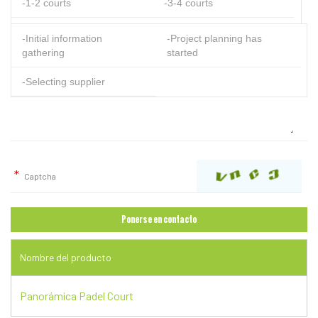
-1-2 courts
-3-4 courts
-5-8 courts
-8+courts
-Initial information
-Project planning has
gathering
started
-Selecting supplier
Nombre del producto
Panorámica Padel Court