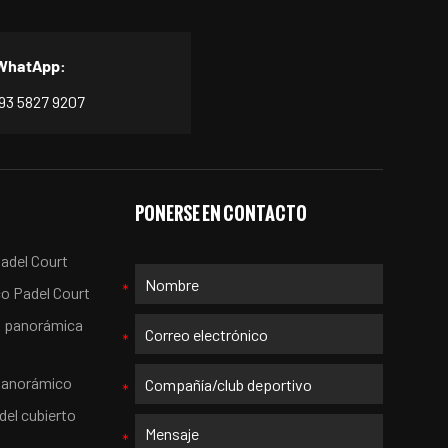
WhatApp:
193 5827 9207
PONERSE EN CONTACTO
adel Court
co Padel Court
l panorámica
 panorámico
del cubierto