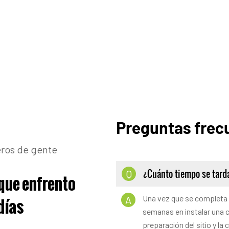
Preguntas frec
ros de gente
¿Cuánto tiempo se tard
Q
que enfrento
Una vez que se completa e
A
días
semanas en instalar una c
preparación del sitio y la