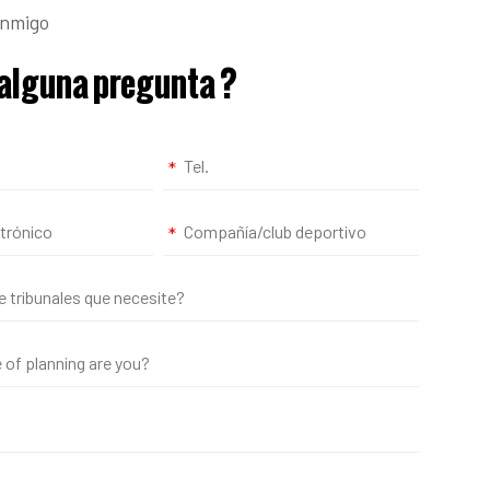
onmigo
alguna pregunta
?