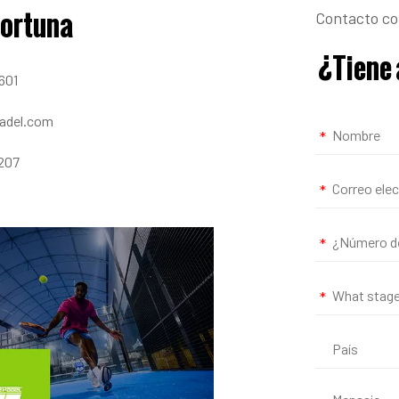
fortuna
Contacto c
¿Tiene 
601
padel.com
9207