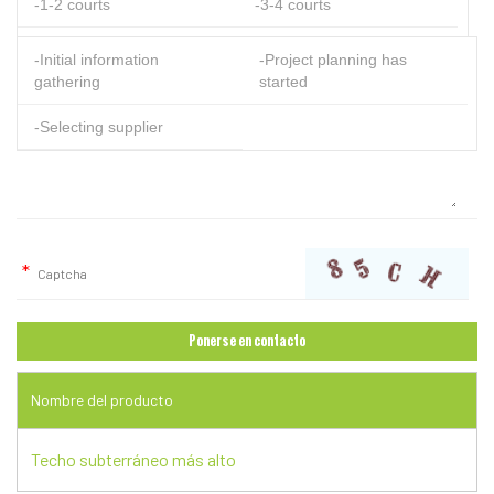
-1-2 courts
-3-4 courts
-5-8 courts
-8+courts
-Initial information
-Project planning has
gathering
started
-Selecting supplier
Nombre del producto
Techo subterráneo más alto