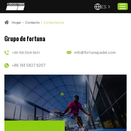
ES
Hogar
-
Contacto
-
Contáctenos
Hogar
Grupo de fortuna
Pistas de pádel
info@fortunepadel.com
+86 186 3349 9601
Proyectos
+86 193 5827 9207
Calidad y servicio
Sobre nosotros
Noticias
Contacto