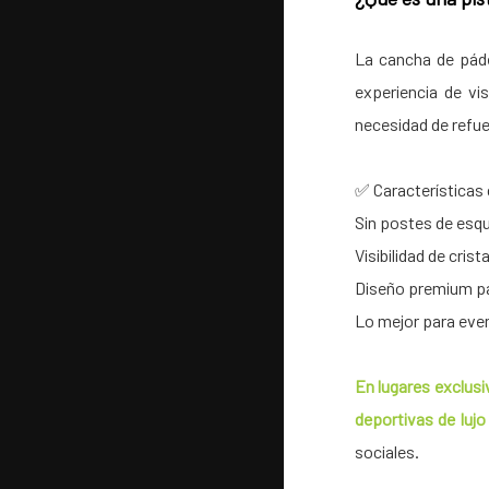
La cancha de páde
experiencia de vi
necesidad de refue
✅ Características 
Sin postes de esqu
Visibilidad de cri
Diseño premium par
Lo mejor para even
En lugares exclusi
deportivas de lujo
sociales.