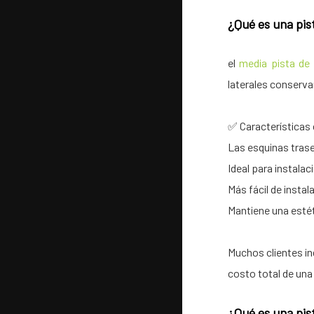
¿Qué es una pis
el
media pista de
laterales conservan
✅ Características 
Las esquinas trase
Ideal para instalac
Más fácil de insta
Mantiene una estét
Muchos clientes in
costo total de una
¿Qué es una pis