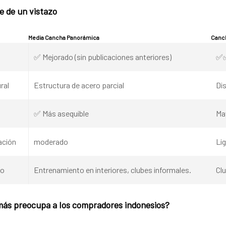
e de un vistazo
Media Cancha Panorámica
Canch
✅ Mejorado (sin publicaciones anteriores)
✅✅
ral
Estructura de acero parcial
Dis
✅ Más asequible
Ma
ación
moderado
Lig
do
Entrenamiento en interiores, clubes informales.
Cl
más preocupa a los compradores indonesios?