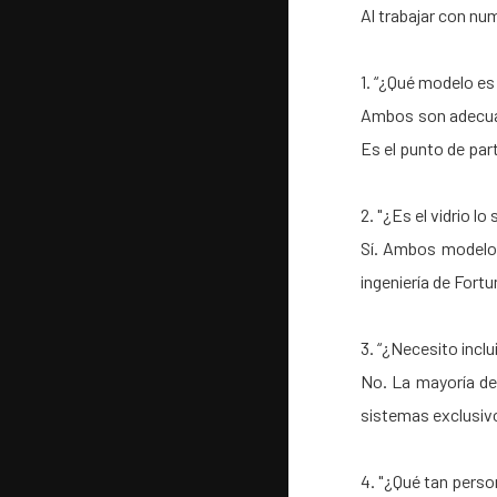
Al trabajar con nu
1. “¿Qué modelo es 
Ambos son adecuad
Es el punto de par
2. "¿Es el vidrio l
Sí. Ambos modelos
ingeniería de Fortu
3. “¿Necesito inclu
No. La mayoría de
sistemas exclusivo
4. "¿Qué tan perso