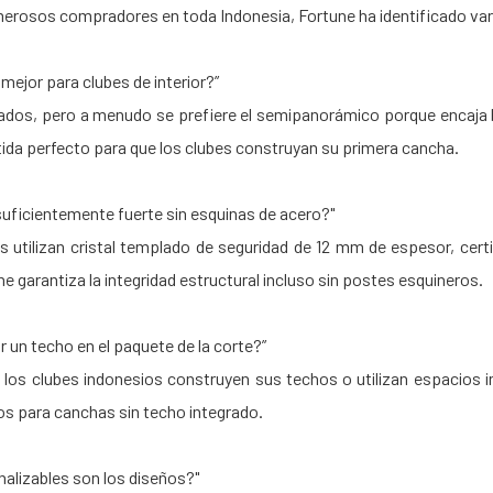
merosos compradores en toda Indonesia, Fortune ha identificado var
mejor para clubes de interior?”
os, pero a menudo se prefiere el semipanorámico porque encaja bie
tida perfecto para que los clubes construyan su primera cancha.
o suficientemente fuerte sin esquinas de acero?"
 utilizan cristal templado de seguridad de 12 mm de espesor, certi
ne garantiza la integridad estructural incluso sin postes esquineros.
ir un techo en el paquete de la corte?”
 los clubes indonesios construyen sus techos o utilizan espacios i
s para canchas sin techo integrado.
nalizables son los diseños?"