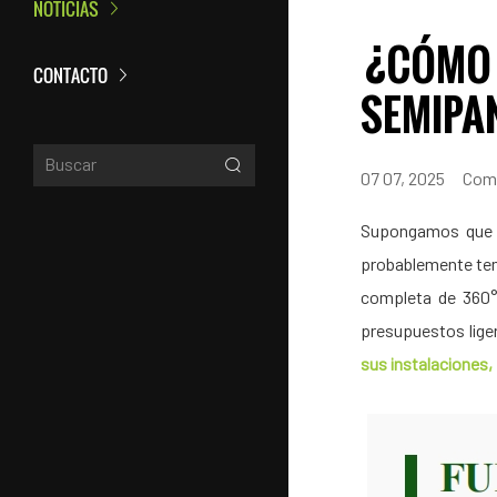
NOTICIAS
¿CÓMO E
CONTACTO
SEMIPA
07 07, 2025
Comp
Supongamos que s
probablemente tend
completa de 360°
presupuestos lige
sus instalaciones,