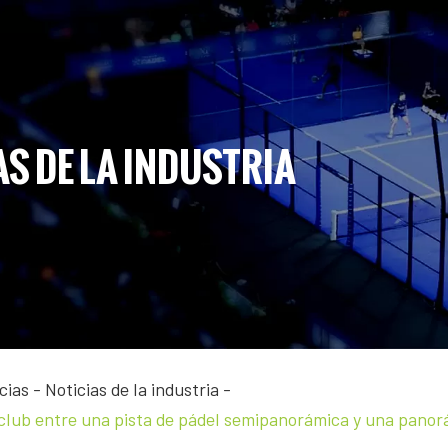
S DE LA INDUSTRIA
cias
-
Noticias de la industria
-
club entre una pista de pádel semipanorámica y una pano