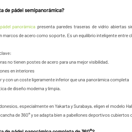
ta de pádel semipanorámica?
 pádel panorámica
presenta paredes traseras de vidrio abiertas s
 marcos de acero como soporte. Es un equilibrio inteligente entre cla
clave:
ras no tienen postes de acero para una mejor visibilidad.
iones en interiores
lar y con un coste ligeramente inferior que una panorámica completa
ica de diseño moderna y limpia.
donesios, especialmente en Yakarta y Surabaya, eligen el modelo H
 cancha de 360° y se adapta bien a pabellones deportivos cubiertos o
ta de pádel panorámica completa de 360°?