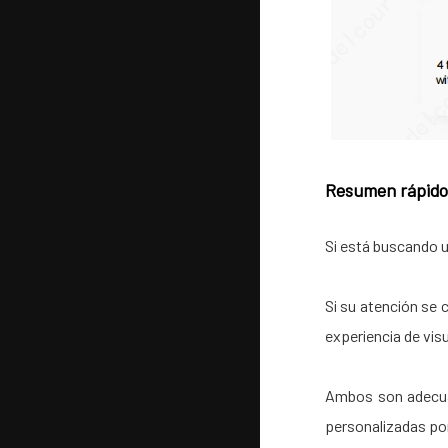
Resumen rápido:
Si está buscando u
Si su atención se c
experiencia de visu
Ambos son adecuad
personalizadas po