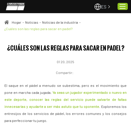
ES
Hogar
-
Noticias
-
Noticias de la industria
-
¿Cuáles son las reglas para sacar en padel?
Hogar
¿CUÁLES SON LAS REGLAS PARA SACAR EN PADEL?
Pistas de pádel
Proyectos
01 20, 2025
Calidad y servicio
Compartir:
Sobre nosotros
El saque en el pádel a menudo se subestima, pero es el movimiento que
Noticias
pone en marcha cada jugada.
Ya seas un jugador experimentado o nuevo en
Contacto
este deporte, conocer las reglas del servicio puede salvarte de faltas
innecesarias y ayudarte a ser más astuto que tu oponente.
Exploremos los
entresijos de los servicios de pádel, los errores comunes y los consejos
para perfeccionar tu juego.