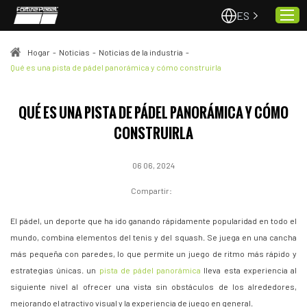
ES
Hogar
-
Noticias
-
Noticias de la industria
-
Qué es una pista de pádel panorámica y cómo construirla
Hogar
QUÉ ES UNA PISTA DE PÁDEL PANORÁMICA Y CÓMO
Pistas de pádel
CONSTRUIRLA
Proyectos
Calidad y servicio
06 06, 2024
Sobre nosotros
Compartir:
Noticias
El pádel, un deporte que ha ido ganando rápidamente popularidad en todo el
Contacto
mundo, combina elementos del tenis y del squash. Se juega en una cancha
más pequeña con paredes, lo que permite un juego de ritmo más rápido y
estrategias únicas. un
pista de pádel panorámica
lleva esta experiencia al
siguiente nivel al ofrecer una vista sin obstáculos de los alrededores,
mejorando el atractivo visual y la experiencia de juego en general.