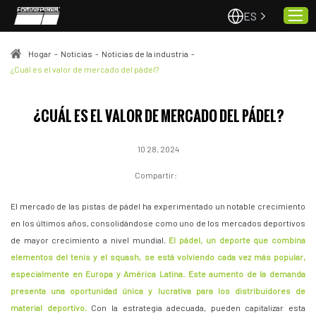
ES
Hogar
-
Noticias
-
Noticias de la industria
-
¿Cuál es el valor de mercado del pádel?
Hogar
¿CUÁL ES EL VALOR DE MERCADO DEL PÁDEL?
Pistas de pádel
Proyectos
10 28, 2024
Calidad y servicio
Compartir:
Sobre nosotros
El mercado de las pistas de pádel ha experimentado un notable crecimiento
Noticias
en los últimos años, consolidándose como uno de los mercados deportivos
Contacto
de mayor crecimiento a nivel mundial.
El pádel, un deporte que combina
elementos del tenis y el squash, se está volviendo cada vez más popular,
especialmente en Europa y América Latina. Este aumento de la demanda
presenta una oportunidad única y lucrativa para los distribuidores de
material deportivo.
Con la estrategia adecuada, pueden capitalizar esta