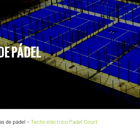
DE PÁDEL
as de pádel
-
Techo eléctrico Padel Court