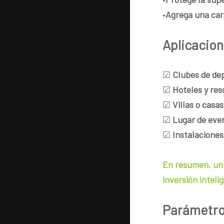
•
Agrega una car
Aplicacion
☑
Clubes de de
☑
Hoteles y res
☑
Villas o casa
☑
Lugar de eve
☑
Instalaciones
En resumen, un 
inversión intel
Parámetros