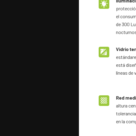
Iluminaci
protecció
el consum
de 300 Lux
nocturnos
Vidrio te
estándare
está dise
líneas de 
Red medi
altura cen
tolerancia
en la com