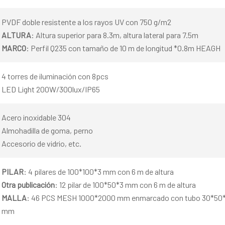
PVDF doble resistente a los rayos UV con 750 g/m2
ALTURA
: Altura superior para 8.3m, altura lateral para 7.5m
MARCO
: Perfil Q235 con tamaño de 10 m de longitud *0.8m HEAGH
4 torres de iluminación con 8pcs
LED Light 200W/300lux/IP65
Acero inoxidable 304
Almohadilla de goma, perno
Accesorio de vidrio, etc.
PILAR
: 4 pilares de 100*100*3 mm con 6 m de altura
Otra publicación
: 12 pilar de 100*50*3 mm con 6 m de altura
MALLA
: 46 PCS MESH 1000*2000 mm enmarcado con tubo 30*50*3 
mm