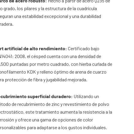
rco de acero robusto:
Hecho a partir de acero Q235 de
to grado, los pilares y la estructura de la cuadrícula
eguran una estabilidad excepcional y una durabilidad
radera.
rt artificial de alto rendimiento:
Certificado bajo
14041: 2008, el césped cuenta con una densidad de
,500 puntadas por metro cuadrado, con hierba curlada de
nofilamento KDK y relleno óptimo de arena de cuarzo
ra protección de fibra y jugabilidad mejorada.
cubrimiento superficial duradero:
Utilizando un
todo de recubrimiento de zinc y revestimiento de polvo
ectrostático, este tratamiento aumenta la resistencia a la
rrosión y ofrece una gama de opciones de color
rsonalizables para adaptarse a los gustos individuales.