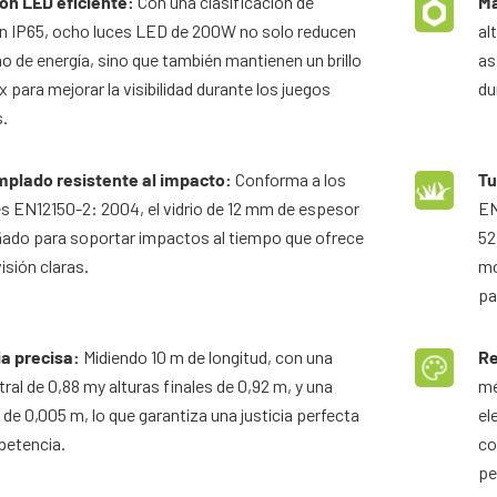
ón LED eficiente:
Con una clasificación de
Ma
n IP65, ocho luces LED de 200W no solo reducen
al
o de energía, sino que también mantienen un brillo
as
 para mejorar la visibilidad durante los juegos
du
.
mplado resistente al impacto:
Conforma a los
Tu
s EN12150-2: 2004, el vidrio de 12 mm de espesor
EN
ñado para soportar impactos al tiempo que ofrece
52
visión claras.
mo
pa
a precisa:
Midiendo 10 m de longitud, con una
Re
tral de 0,88 my alturas finales de 0,92 m, y una
mé
 de 0,005 m, lo que garantiza una justicia perfecta
el
petencia.
co
pe