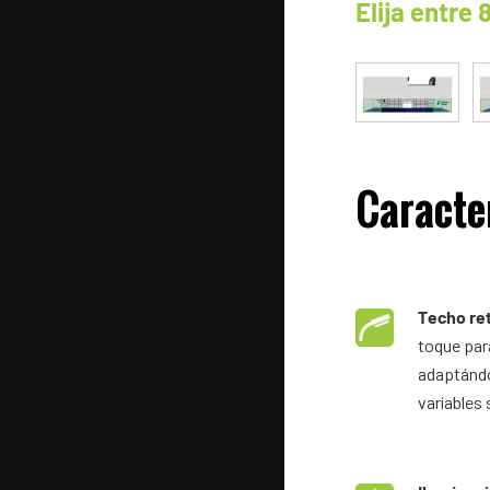
Elija entre 
Caracter
Techo re
toque para
adaptándo
variables 