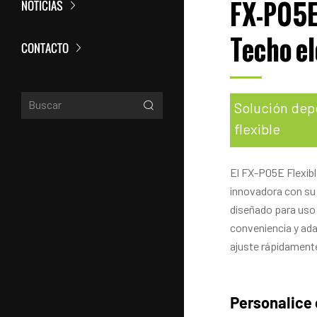
FX-P05
NOTICIAS
Techo el
CONTACTO
Solución depo
flexible
El FX-P05E Flexib
innovadora con su 
diseñado para uso a
conveniencia y adap
ajuste rápidament
Personalice 