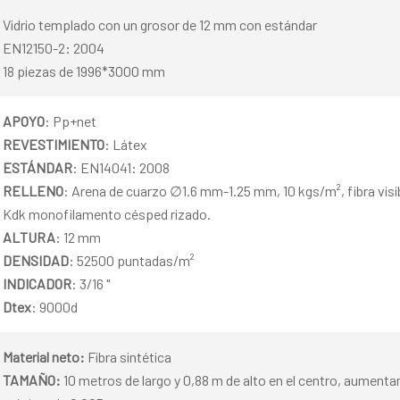
Vidrio templado con un grosor de 12 mm con estándar
EN12150-2: 2004
18 piezas de 1996*3000 mm
APOYO
: Pp+net
REVESTIMIENTO
: Látex
ESTÁNDAR
: EN14041: 2008
RELLENO
: Arena de cuarzo ∅1.6 mm-1.25 mm, 10 kgs/m², fibra vi
Kdk monofilamento césped rizado.
ALTURA
: 12 mm
DENSIDAD
: 52500 puntadas/m²
INDICADOR
: 3/16 "
Dtex
: 9000d
Material neto:
Fibra sintética
TAMAÑO:
10 metros de largo y 0,88 m de alto en el centro, aument