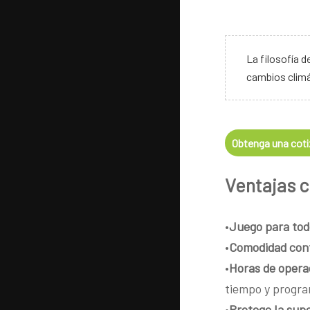
La filosofía 
cambios climá
Obtenga una coti
Ventajas c
•
Juego para tod
•
Comodidad cont
•
Horas de opera
tiempo y progra
•
Protege la supe