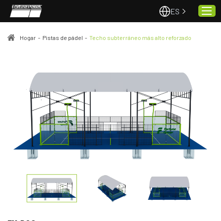
ES
Hogar
-
Pistas de pádel
-
Techo subterráneo más alto reforzado
Hogar
Pistas de pádel
Proyectos
Calidad y servicio
Sobre nosotros
Noticias
Contacto