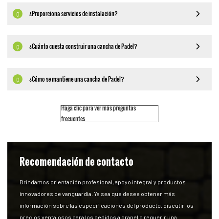
¿Proporciona servicios de instalación?
Q
¿Cuánto cuesta construir una cancha de Padel?
Q
¿Cómo se mantiene una cancha de Padel?
Q
Haga clic para ver más preguntas
frecuentes
Recomendación de contacto
Brindamos orientación profesional, apoyo integral y productos
innovadores de vanguardia. Ya sea que desee obtener más
información sobre las especificaciones del producto, discutir los
precios ventajosos para los pedidos a granel o requerir una