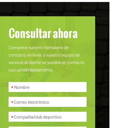
Consultar ahora
Complete nuestro formulario de
contacto en línea, y nuestro equipo de
servicio al cliente se pondrá en contacto
con usted rápidamente.