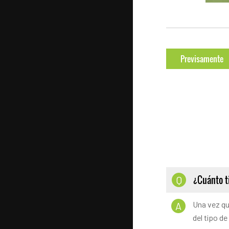
Previsamente
¿Cuánto t
Q
Una vez qu
A
del tipo de