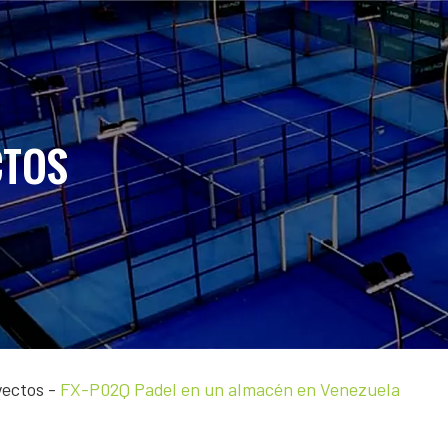
CTOS
yectos
-
FX-P02Q Padel en un almacén en Venezuela