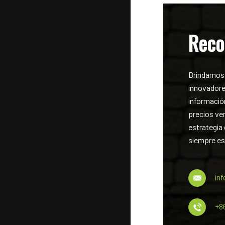
Reco
Brindamos 
innovadore
información
precios ven
estrategia
siempre est
in
+8