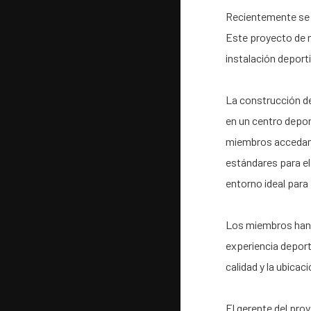
Recientemente se 
Este proyecto de r
instalación deport
La construcción de
en un centro depor
miembros accedan y
estándares para el
entorno ideal para
Los miembros han 
experiencia deport
calidad y la ubica
El gerente del pro