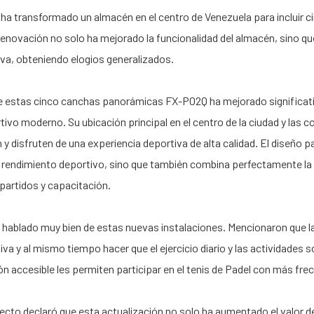
ha transformado un almacén en el centro de Venezuela para incluir
enovación no solo ha mejorado la funcionalidad del almacén, sino 
iva, obteniendo elogios generalizados.
 estas cinco canchas panorámicas FX-P02Q ha mejorado significativa
tivo moderno. Su ubicación principal en el centro de la ciudad y las 
 disfruten de una experiencia deportiva de alta calidad. El diseño
 rendimiento deportivo, sino que también combina perfectamente la 
 partidos y capacitación.
hablado muy bien de estas nuevas instalaciones. Mencionaron que
iva y al mismo tiempo hacer que el ejercicio diario y las actividades
ción accesible les permiten participar en el tenis de Padel con más f
yecto declaró que esta actualización no solo ha aumentado el valor de