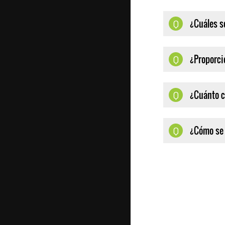
¿Cuáles s
Q
¿Proporci
Q
¿Cuánto c
Q
¿Cómo se 
Q