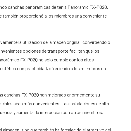
 cinco canchas panorámicas de tenis Panoramic FX-P02Q.
que también proporcionó a los miembros una conveniente
mente la utilización del almacén original, convirtiéndolo
convenientes opciones de transporte facilitan que los
 panorámico FX-P02Q no solo cumple con los altos
estética con practicidad, ofreciendo a los miembros un
 las canchas FX-P02Q han mejorado enormemente su
 sociales sean más convenientes. Las instalaciones de alta
recuencia y aumentar la interacción con otros miembros.
l almacén, sino que también ha fortalecido el atractivo del