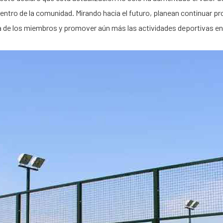
entro de la comunidad. Mirando hacia el futuro, planean continuar p
de los miembros y promover aún más las actividades deportivas en 