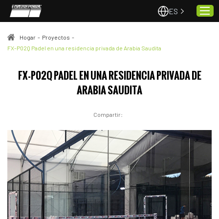
ES
Hogar
-
Proyectos
-
FX-P02Q Padel en una residencia privada de Arabia Saudita
Hogar
FX-P02Q PADEL EN UNA RESIDENCIA PRIVADA DE
Pistas de pádel
ARABIA SAUDITA
Proyectos
Calidad y servicio
Compartir:
Sobre nosotros
Noticias
Contacto