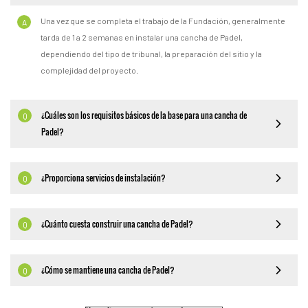
Una vez que se completa el trabajo de la Fundación, generalmente
A
tarda de 1 a 2 semanas en instalar una cancha de Padel,
dependiendo del tipo de tribunal, la preparación del sitio y la
complejidad del proyecto.
¿Cuáles son los requisitos básicos de la base para una cancha de
Q
Padel?
¿Proporciona servicios de instalación?
Q
¿Cuánto cuesta construir una cancha de Padel?
Q
¿Cómo se mantiene una cancha de Padel?
Q