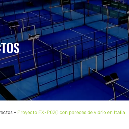
CTOS
yectos
-
Proyecto FX-P02Q con paredes de vidrio en Italia