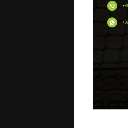
+8
+8