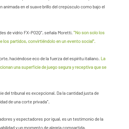
n animada en el suave brillo del crepúsculo como bajo el
es de vidrio FX-P02Q", señala Moretti.
"No son solo los
e los partidos, convirtiéndolo en un evento social".
rte, haciéndose eco de la fuerza del espíritu italiano.
La
rcionan una superficie de juego segura y receptiva que se
 del tribunal es excepcional. Da la cantidad justa de
imidad de una corte privada".
adores y espectadores por igual, es un testimonio de la
 habilidad y un momento de alegría compartida.