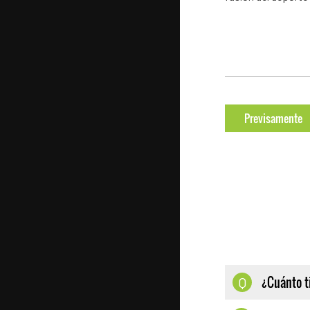
Previsamente
¿Cuánto t
Q