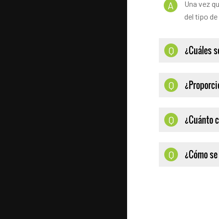
Una vez qu
A
del tipo de
¿Cuáles s
Q
¿Proporci
Q
¿Cuánto c
Q
¿Cómo se 
Q