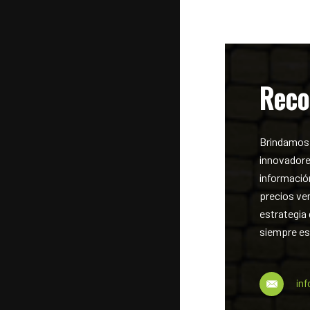
Reco
Brindamos 
innovadore
información
precios ven
estrategia
siempre est
in