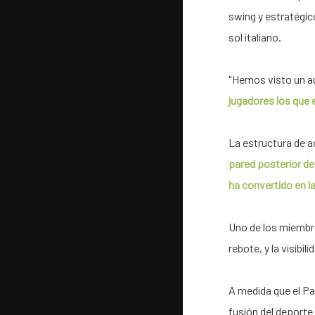
swing y estratégic
sol italiano.
"Hemos visto un au
jugadores los que e
La estructura de ac
pared posterior de
ha convertido en la
Uno de los miembro
rebote, y la visibil
A medida que el Pa
fusión del deporte