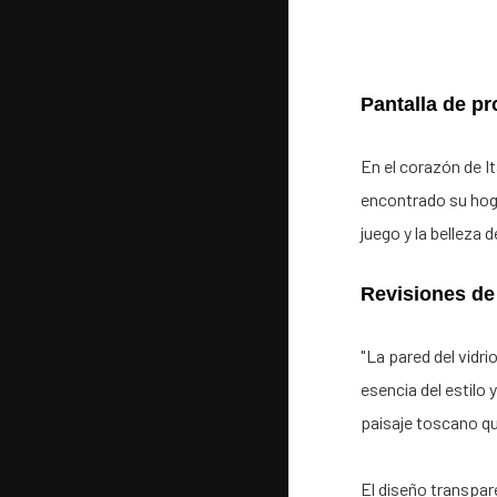
Pantalla de p
En el corazón de It
encontrado su hogar
juego y la belleza 
Revisiones de
"La pared del vidri
esencia del estilo
paisaje toscano qu
El diseño transpar