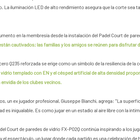
o. La iluminación LED de alto rendimiento asegura que la corte sea ta
mento en la membresía desde la instalación del Padel Court de pared
stán cautivados; las familias y los amigos se reúnen para disfrutar d
ero Q235 reforzada se erige como un símbolo de la resiliencia de la co
 vidrio templado con EN y el césped artificial de alta densidad propo
 envidia de los clubes vecinos.
s, un ex jugador profesional, Giuseppe Bianchi, agrega: "La superficie
idad es inigualable. Es como jugar en un estadio al aire libre con la int
del Court de paredes de vidrio FX-P02Q continúa inspirando a los jug
 y el espectáculo, un lugar donde cada partido es una celebración de