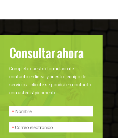
Consultar ahora
Complete nuestro formulario de
contacto en línea, y nuestro equipo de
servicio al cliente se pondrá en contacto
con usted rápidamente.