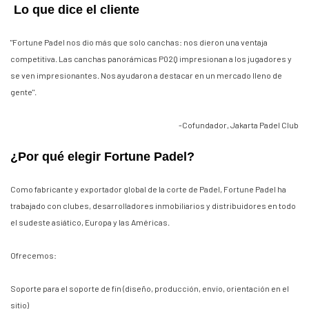
Lo que dice el cliente
"Fortune Padel nos dio más que solo canchas: nos dieron una ventaja
competitiva. Las canchas panorámicas P02Q impresionan a los jugadores y
se ven impresionantes. Nos ayudaron a destacar en un mercado lleno de
gente".
-Cofundador, Jakarta Padel Club
¿Por qué elegir Fortune Padel?
Como fabricante y exportador global de la corte de Padel, Fortune Padel ha
trabajado con clubes, desarrolladores inmobiliarios y distribuidores en todo
el sudeste asiático, Europa y las Américas.
Ofrecemos:
Soporte para el soporte de fin (diseño, producción, envío, orientación en el
sitio)