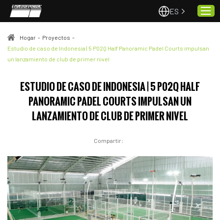
ES
Hogar
-
Proyectos
-
Estudio de caso de Indonesia | 5 P02Q Half Panoramic Padel Courts impulsan
un lanzamiento de club de primer nivel
Hogar
Pistas de pádel
ESTUDIO DE CASO DE INDONESIA | 5 P02Q HALF
Proyectos
PANORAMIC PADEL COURTS IMPULSAN UN
Calidad y servicio
LANZAMIENTO DE CLUB DE PRIMER NIVEL
Sobre nosotros
Compartir:
Noticias
Contacto