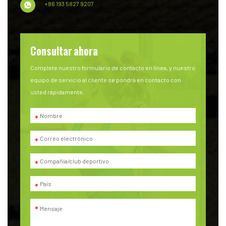
+86 193 5827 9207
Consultar ahora
Complete nuestro formulario de contacto en línea, y nuestro
equipo de servicio al cliente se pondrá en contacto con
usted rápidamente.