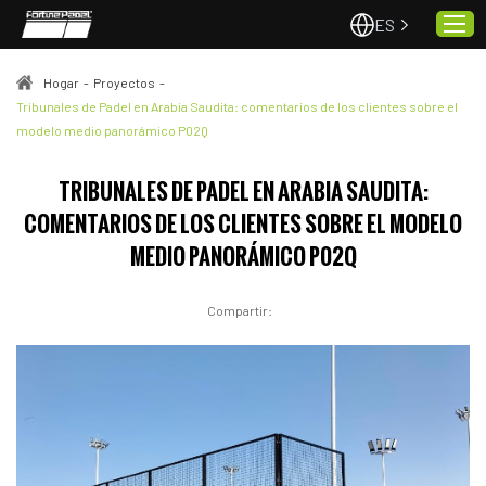
ES
Hogar
-
Proyectos
-
Tribunales de Padel en Arabia Saudita: comentarios de los clientes sobre el
modelo medio panorámico P02Q
Hogar
Pistas de pádel
TRIBUNALES DE PADEL EN ARABIA SAUDITA:
Proyectos
COMENTARIOS DE LOS CLIENTES SOBRE EL MODELO
Calidad y servicio
MEDIO PANORÁMICO P02Q
Sobre nosotros
Compartir:
Noticias
Contacto