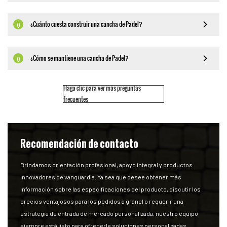
¿Cuánto cuesta construir una cancha de Padel?
Q
¿Cómo se mantiene una cancha de Padel?
Q
Haga clic para ver más preguntas
frecuentes
Recomendación de contacto
Brindamos orientación profesional, apoyo integral y productos
innovadores de vanguardia. Ya sea que desee obtener más
información sobre las especificaciones del producto, discutir los
precios ventajosos para los pedidos a granel o requerir una
estrategia de entrada de mercado personalizada, nuestro equipo
siempre está listo para ofrecerle soluciones personalizadas.